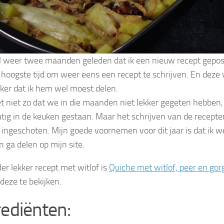
al weer twee maanden geleden dat ik een nieuw recept gepos
e hoogste tijd om weer eens een recept te schrijven. En deze
ekker dat ik hem wel moest delen.
et niet zo dat we in die maanden niet lekker gegeten hebben,
tig in de keuken gestaan. Maar het schrijven van de recepten
j ingeschoten. Mijn goede voornemen voor dit jaar is dat ik 
n ga delen op mijn site.
er lekker recept met witlof is
Quiche met witlof, peer en gor
deze te bekijken.
rediënten: