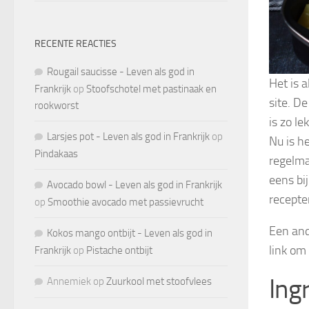
RECENTE REACTIES
Rougail saucisse - Leven als god in
Het is 
Frankrijk
op
Stoofschotel met pastinaak en
site. D
rookworst
is zo l
Larsjes pot - Leven als god in Frankrijk
op
Nu is h
Pindakaas
regelma
eens bi
Avocado bowl - Leven als god in Frankrijk
recepte
op
Smoothie avocado met passievrucht
Een and
Kokos mango ontbijt - Leven als god in
link om 
Frankrijk
op
Pistache ontbijt
Ing
Annemiek
op
Zuurkool met stoofvlees