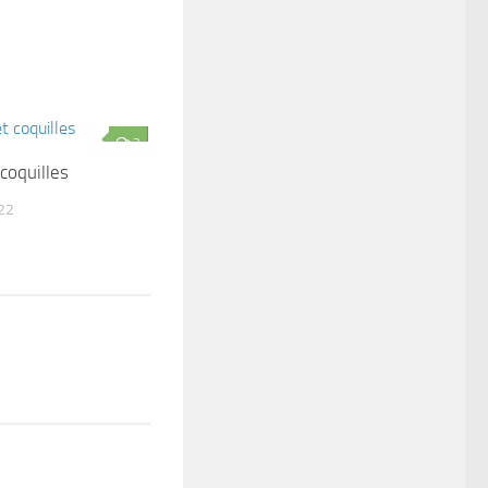
2
coquilles
22