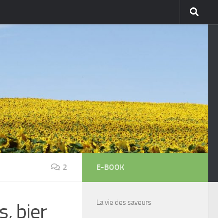
2
E-BOOK
La vie des saveurs
, bier