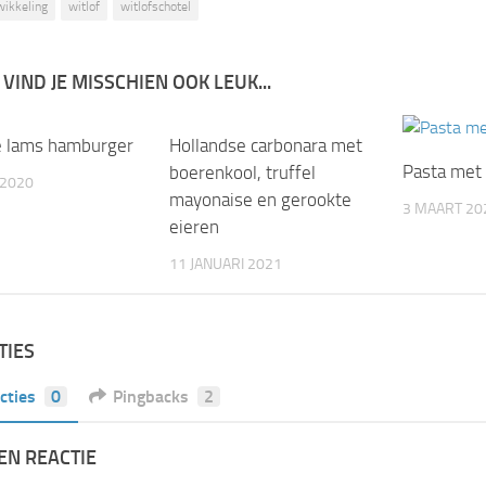
wikkeling
witlof
witlofschotel
 VIND JE MISSCHIEN OOK LEUK...
 lams hamburger
0
Hollandse carbonara met
0
Pasta met 
boerenkool, truffel
 2020
mayonaise en gerookte
3 MAART 20
eieren
11 JANUARI 2021
TIES
cties
0
Pingbacks
2
EN REACTIE