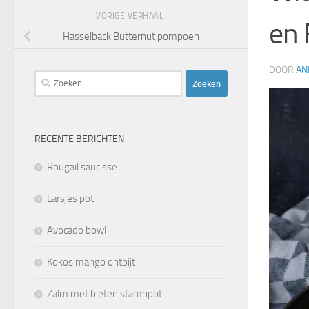
VORIGE VERHAAL
en 
Hasselback Butternut pompoen
DOOR
AN
Zoeken
naar:
RECENTE BERICHTEN
Rougail saucisse
Larsjes pot
Avocado bowl
Kokos mango ontbijt
Zalm met bieten stamppot