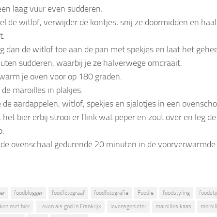
een laag vuur even sudderen.
el de witlof, verwijder de kontjes, snij ze doormidden en haa
t.
g dan de witlof toe aan de pan met spekjes en laat het gehe
uten sudderen, waarbij je ze halverwege omdraait.
warm je oven voor op 180 graden.
 de maroilles in plakjes.
 de aardappelen, witlof, spekjes en sjalotjes in een ovenscho
 het bier erbij strooi er flink wat peper en zout over en leg de
p.
 de ovenschaal gedurende 20 minuten in de voorverwarmde
ier
foodblogger
foodfotograaf
foodfotografie
Foodie
foodstyling
foodsty
ken met bier
Leven als god in Frankrijk
levensgenieter
maroilles kaas
moroil