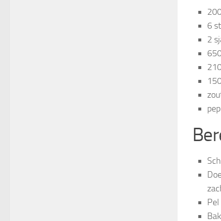
200
6 s
2 s
650
210
150
zou
pep
Ber
Sch
Doe
zac
Pel 
Bak