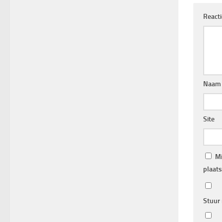
React
Naa
Site
Mi
plaats
Stuur 