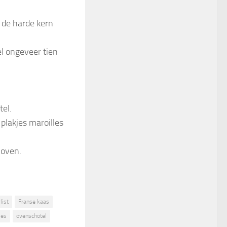
l de harde kern
el ongeveer tien
tel.
 plakjes maroilles
 oven.
list
Franse kaas
les
ovenschotel