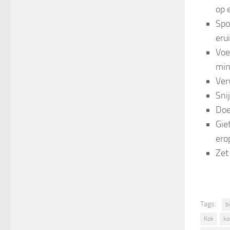
op 
Spo
erui
Voe
min
Ver
Snij
Doe
Giet
ero
Zet
Tags:
b
Kok
ko