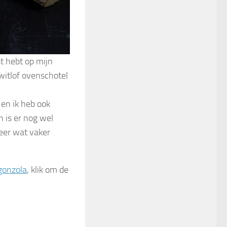
t hebt op mijn
 witlof ovenschotel
 en ik heb ook
 is er nog wel
weer wat vaker
gonzola
, klik om de