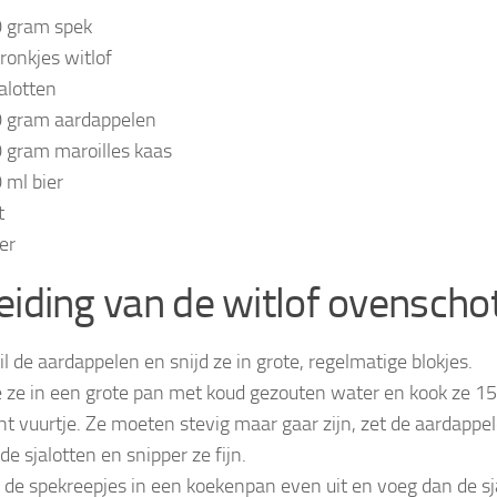
 gram spek
tronkjes witlof
jalotten
 gram aardappelen
 gram maroilles kaas
 ml bier
t
er
eiding van de witlof ovenscho
il de aardappelen en snijd ze in grote, regelmatige blokjes.
 ze in een grote pan met koud gezouten water en kook ze 1
ht vuurtje. Ze moeten stevig maar gaar zijn, zet de aardappel
de sjalotten en snipper ze fijn.
 de spekreepjes in een koekenpan even uit en voeg dan de sja