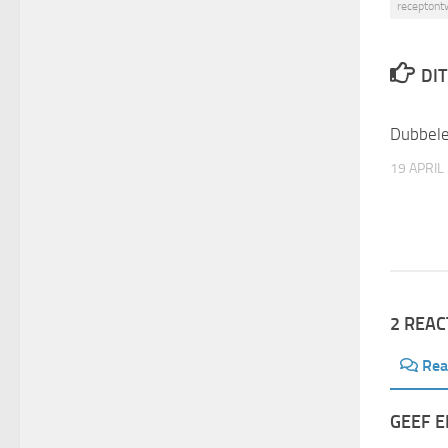
receptont
DIT
Dubbele
19 APRIL
2 REAC
Rea
GEEF E