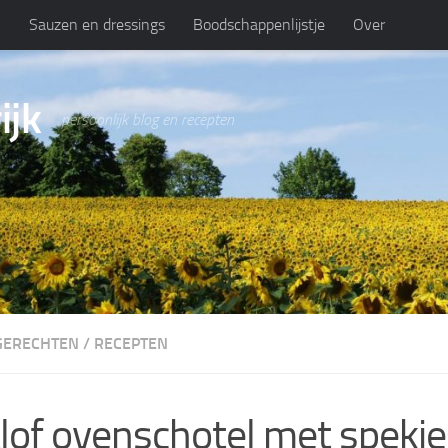
n
Sauzen en dressings
Boodschappenlijstje
Over
ijk
persoonlijk blog en recepten
GERECHTEN
/
RECEPTEN
lof ovenschotel met spekjes