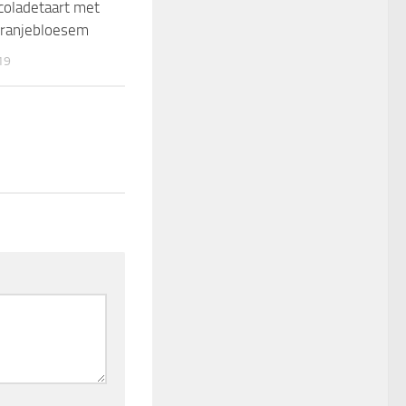
coladetaart met
0
oranjebloesem
19