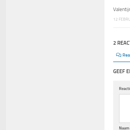
Valentij
12 FEBRU
2 REAC
Rea
GEEF E
React
Naa