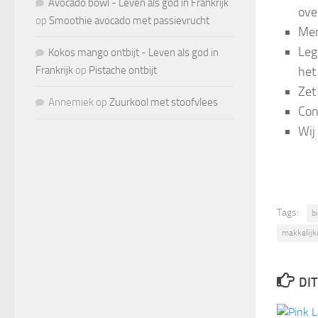
Avocado bowl - Leven als god in Frankrijk
ove
op
Smoothie avocado met passievrucht
Men
Leg
Kokos mango ontbijt - Leven als god in
Frankrijk
op
Pistache ontbijt
het
Zet
Annemiek
op
Zuurkool met stoofvlees
Con
Wij
Tags:
b
makkelijk
DIT