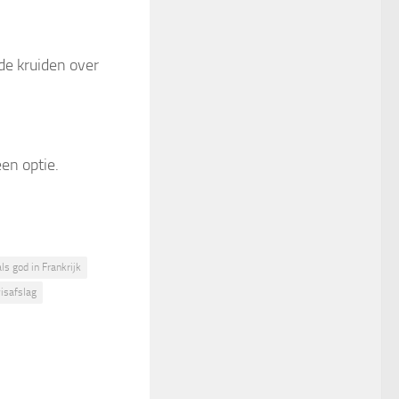
de kruiden over
een optie.
ls god in Frankrijk
visafslag