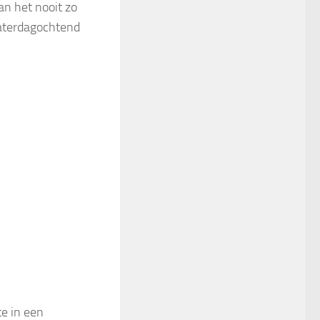
an het nooit zo
zaterdagochtend
e in een