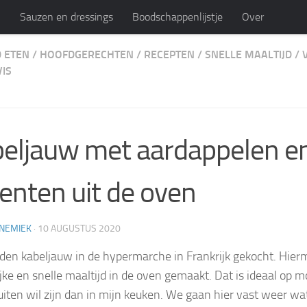
n
Sauzen en dressings
Boodschappenlijstje
Over
 ETEN
/
HOOFDGERECHTEN
/
RECEPTEN
/
SNELLE MAALTIJD
/
ijk
VIS
persoonlijk blog en recepten
eljauw met aardappelen e
enten uit de oven
NEMIEK
·
10 AUGUSTUS 2020
en kabeljauw in de hypermarche in Frankrijk gekocht. Hier
jke en snelle maaltijd in de oven gemaakt. Dat is ideaal op mo
buiten wil zijn dan in mijn keuken. We gaan hier vast weer wa