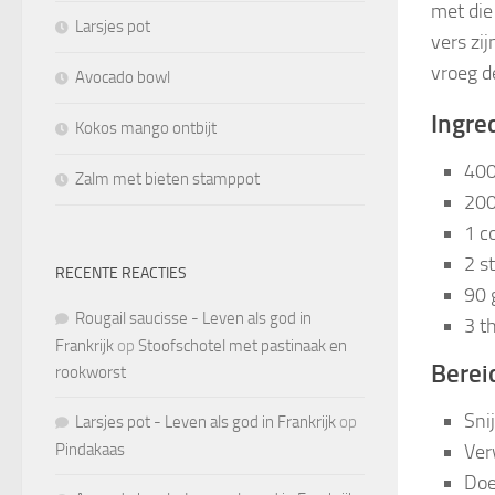
met die
Larsjes pot
vers zi
vroeg d
Avocado bowl
Ingre
Kokos mango ontbijt
400
Zalm met bieten stamppot
200
1 c
2 s
RECENTE REACTIES
90 
Rougail saucisse - Leven als god in
3 th
Frankrijk
op
Stoofschotel met pastinaak en
Berei
rookworst
Sni
Larsjes pot - Leven als god in Frankrijk
op
Pindakaas
Ver
Doe