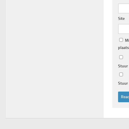
Site
Mi
plaats
Stuur 
Stuur 