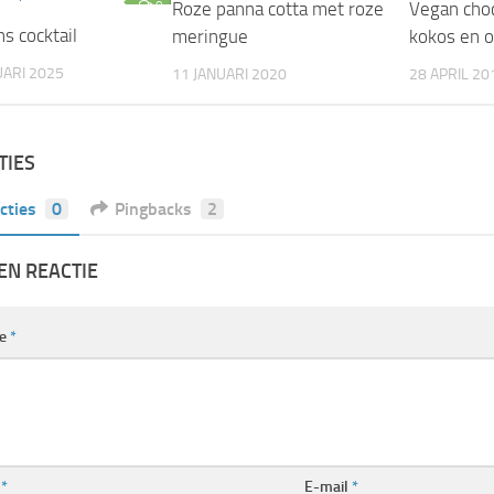
0
Roze panna cotta met roze
0
Vegan cho
ns cocktail
meringue
kokos en 
ARI 2025
11 JANUARI 2020
28 APRIL 20
TIES
cties
0
Pingbacks
2
EN REACTIE
ie
*
m
*
E-mail
*