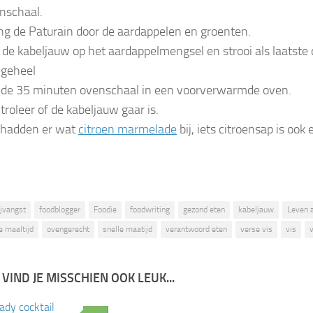
nschaal.
g de Paturain door de aardappelen en groenten.
 de kabeljauw op het aardappelmengsel en strooi als laatste 
 geheel
 de 35 minuten ovenschaal in een voorverwarmde oven.
troleer of de kabeljauw gaar is.
 hadden er wat
citroen marmelade
bij, iets citroensap is ook 
ijvangst
foodblogger
Foodie
foodwriting
gezond eten
kabeljauw
Leven a
e maaltijd
ovengerecht
snelle maatijd
verantwoord eten
verse vis
vis
 VIND JE MISSCHIEN OOK LEUK...