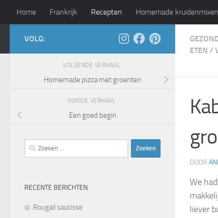
Home
Frankrijk
Recepten
Homemade kruidenmixe
Doorgaan naar inhoud
VOLG:
GEZOND
Leven als god in Frankr
ETEN
/
VOLGENDE VERHAAL
Homemade pizza met groenten
Kab
VORIGE VERHAAL
Een goed begin
gro
Zoeken
naar:
DOOR
AN
We hadd
RECENTE BERICHTEN
makkeli
Rougail saucisse
liever 