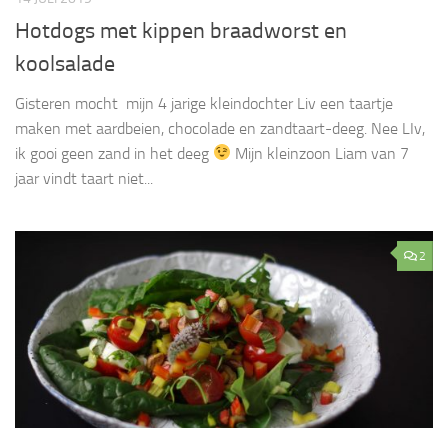
Hotdogs met kippen braadworst en
koolsalade
Gisteren mocht mijn 4 jarige kleindochter Liv een taartje
maken met aardbeien, chocolade en zandtaart-deeg. Nee LIv,
ik gooi geen zand in het deeg
Mijn kleinzoon Liam van 7
jaar vindt taart niet...
2