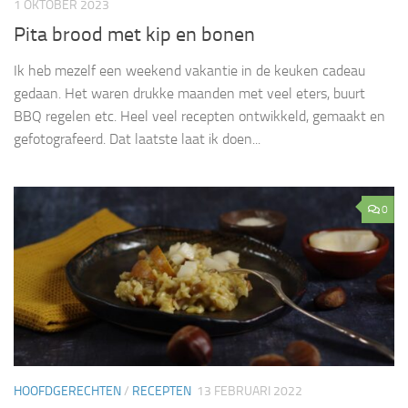
1 OKTOBER 2023
Pita brood met kip en bonen
Ik heb mezelf een weekend vakantie in de keuken cadeau
gedaan. Het waren drukke maanden met veel eters, buurt
BBQ regelen etc. Heel veel recepten ontwikkeld, gemaakt en
gefotografeerd. Dat laatste laat ik doen...
0
HOOFDGERECHTEN
/
RECEPTEN
13 FEBRUARI 2022