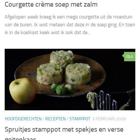
Courgette crème soep met zalm
Afgelopen week kreeg ik een mega courgette uit de moestuin
van de buren. Ik wist meteen dat deze in de soep ging. En toen
ik in de koelkast keek wist ik ook dat de...
6
HOOFDGERECHTEN
/
RECEPTEN
/
STAMPPOT
3 FEBRUARI 2020
Spruitjes stamppot met spekjes en verse
geitenkaas