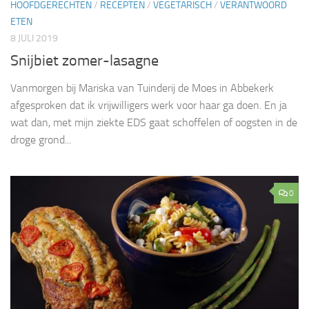
HOOFDGERECHTEN
/
RECEPTEN
/
VEGETARISCH
/
VERANTWOORD
ETEN
8 JULI 2019
Snijbiet zomer-lasagne
Vanmorgen bij Mariska van Tuinderij de Moes in Abbekerk
afgesproken dat ik vrijwilligers werk voor haar ga doen. En ja
wat dan, met mijn ziekte EDS gaat schoffelen of oogsten in de
droge grond...
0