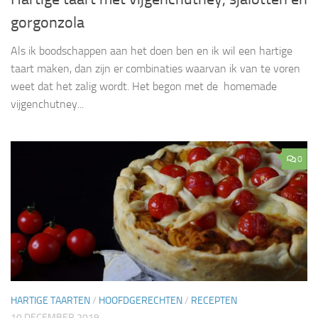
gorgonzola
Als ik boodschappen aan het doen ben en ik wil een hartige
taart maken, dan zijn er combinaties waarvan ik van te voren
weet dat het zalig wordt. Het begon met de homemade
vijgenchutney...
0
HARTIGE TAARTEN
/
HOOFDGERECHTEN
/
RECEPTEN
10 DECEMBER 2019