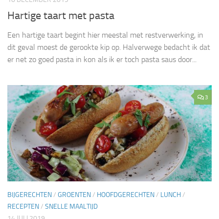
Hartige taart met pasta
Een hartige taart begint hier meestal met restverwerking, in
dit geval moest de gerookte kip op. Halverwege bedacht ik dat
er net zo goed pasta in kon als ik er toch pasta saus door...
3
BIJGERECHTEN
/
GROENTEN
/
HOOFDGERECHTEN
/
LUNCH
/
RECEPTEN
/
SNELLE MAALTIJD
14 JULI 2019