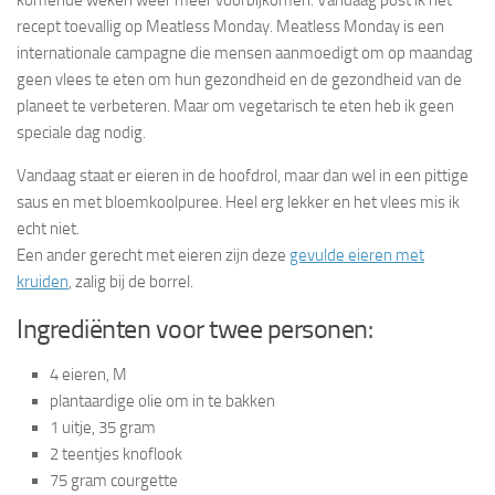
komende weken weer meer voorbijkomen. Vandaag post ik het
recept toevallig op Meatless Monday. Meatless Monday is een
internationale campagne die mensen aanmoedigt om op maandag
geen vlees te eten om hun gezondheid en de gezondheid van de
planeet te verbeteren. Maar om vegetarisch te eten heb ik geen
speciale dag nodig.
Vandaag staat er eieren in de hoofdrol, maar dan wel in een pittige
saus en met bloemkoolpuree. Heel erg lekker en het vlees mis ik
echt niet.
Een ander gerecht met eieren zijn deze
gevulde eieren met
kruiden
, zalig bij de borrel.
Ingrediënten voor twee personen:
4 eieren, M
plantaardige olie om in te bakken
1 uitje, 35 gram
2 teentjes knoflook
75 gram courgette