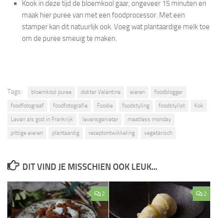
Kook in deze tijd de bloemkool gaar, ongeveer 15 minuten en
maak hier puree van met een foodprocessor. Met een
stamper kan dit natuurlijk ook. Voeg wat plantaardige melk toe
om de puree smeuïg te maken.
Tags:
bloemkool puree
dokter Valentine
eieren
foodblogger
foodfotograaf
foodfotografie
Foodie
foodstyling
foodstylist
Kok
Leven als god in Frankrijk
levensgenieter
meatless monday
pittige eieren
plantaardig
receptontwikkeling
vegetarisch
DIT VIND JE MISSCHIEN OOK LEUK...
2
2