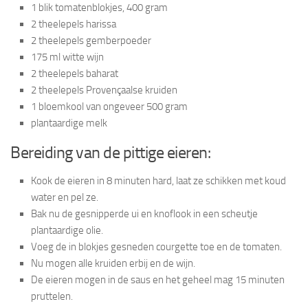
1 blik tomatenblokjes, 400 gram
2 theelepels harissa
2 theelepels gemberpoeder
175 ml witte wijn
2 theelepels baharat
2 theelepels Provençaalse kruiden
1 bloemkool van ongeveer 500 gram
plantaardige melk
Bereiding van de pittige eieren:
Kook de eieren in 8 minuten hard, laat ze schikken met koud
water en pel ze.
Bak nu de gesnipperde ui en knoflook in een scheutje
plantaardige olie.
Voeg de in blokjes gesneden courgette toe en de tomaten.
Nu mogen alle kruiden erbij en de wijn.
De eieren mogen in de saus en het geheel mag 15 minuten
pruttelen.