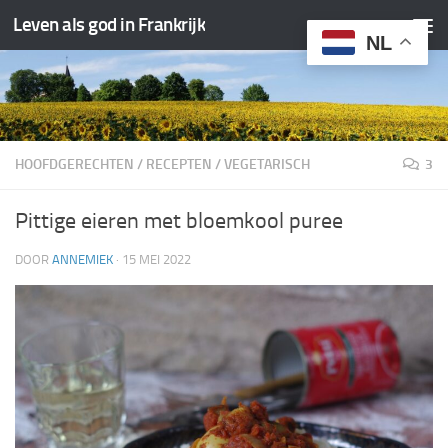
Leven als god in Frankrijk
Doorgaan naar inhoud
NL
HOOFDGERECHTEN
/
RECEPTEN
/
VEGETARISCH
3
Pittige eieren met bloemkool puree
DOOR
ANNEMIEK
·
15 MEI 2022