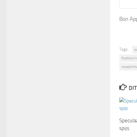
Bon App
Tags:
a
foodstylin
receptont
DIT
Specula
spijs