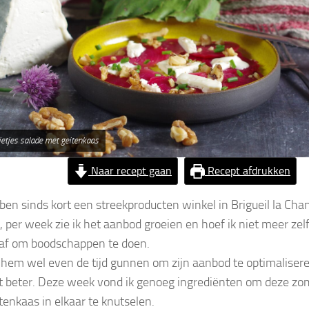
etjes salade met geitenkaas
Naar recept gaan
Recept afdrukken
en sinds kort een streekproducten winkel in Brigueil la Chant
, per week zie ik het aanbod groeien en hoef ik niet meer zelf
af om boodschappen te doen.
 hem wel even de tijd gunnen om zijn aanbod te optimalise
t beter. Deze week vond ik genoeg ingrediënten om deze zom
tenkaas in elkaar te knutselen.