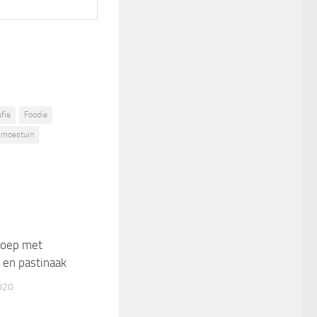
fie
Foodie
moestuin
oep met
3
 en pastinaak
020