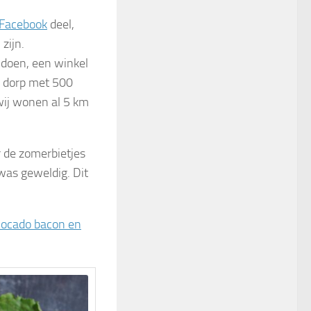
Facebook
deel,
zijn.
a doen, een winkel
n dorp met 500
 wij wonen al 5 km
r de zomerbietjes
was geweldig. Dit
vocado bacon en