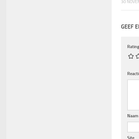
30 NOVE
GEEF E
Rating
React
Naa
Site