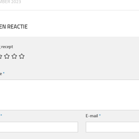
MBER 2023
EN REACTIE
 recept
ie
*
m
*
E-mail
*