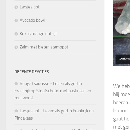
Larsjes pot
Avocado bowl
Kokos mango ontbijt
Zalm met bieten stamppot
Zomerbi
RECENTE REACTIES
Rougail saucisse - Leven als god in
We hebb
Frankrijk
op
Stoofschotel met pastinaak en
blij mee
rookworst
boeren 
Ik moet
Larsjes pot - Leven als god in Frankrijk
op
Pindakaas
gaat he
met gei