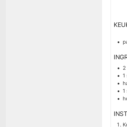
KEU
p
ING
2
1
h
1
h
INS
K