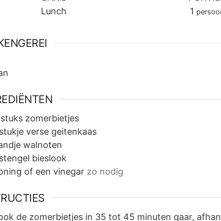
Lunch
1
persoo
KENGEREI
an
REDIËNTEN
stuks
zomerbietjes
stukje
verse geitenkaas
andje
walnoten
stengel
bieslook
oning of een vinegar
zo nodig
TRUCTIES
ook de zomerbietjes in 35 tot 45 minuten gaar, afhan