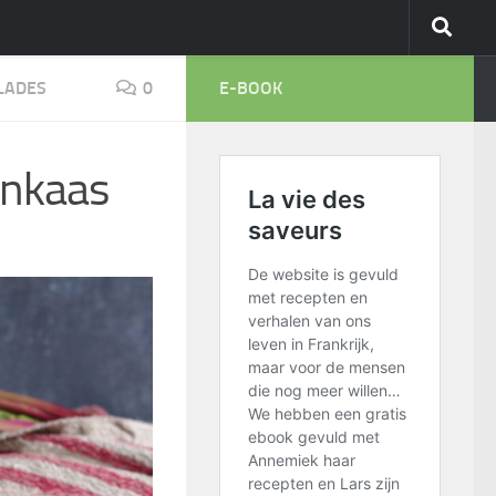
LADES
0
E-BOOK
enkaas