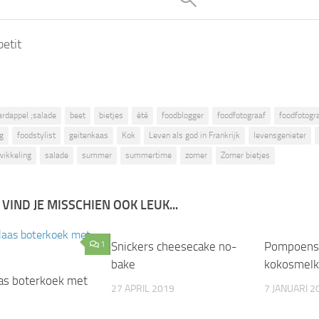
etit
ardappel ;salade
beet
bietjes
été
foodblogger
foodfotograaf
foodfotogra
g
foodstylist
geitenkaas
Kok
Leven als god in Frankrijk
levensgenieter
wikkeling
salade
summer
summertime
zomer
Zomer bietjes
 VIND JE MISSCHIEN OOK LEUK...
1
Snickers cheesecake no-
1
Pompoens
bake
kokosmelk
as boterkoek met
27 APRIL 2019
7 JANUARI 2