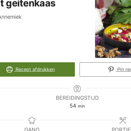
t geitenkaas
Annemiek
Recept afdrukken
Pin re
BEREIDINGSTIJD
minuten
54
min
GANG
PORTIE