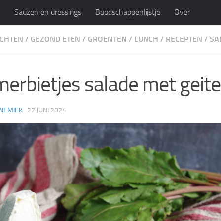
n
Sauzen en dressings
Boodschappenlijstje
Over
ECHTEN
/
GEZOND ETEN
/
GROENTEN
/
LUNCH
/
RECEPTEN
/
SA
ijk
persoonlijk blog en recepten
erbietjes salade met geit
NEMIEK
·
27 JUNI 2024