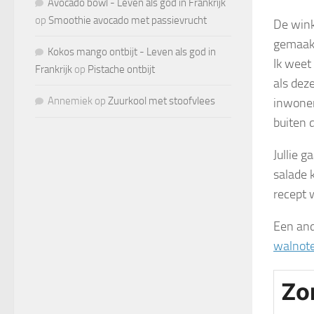
Avocado bowl - Leven als god in Frankrijk
op
Smoothie avocado met passievrucht
De wink
gemaakt
Kokos mango ontbijt - Leven als god in
Ik weet
Frankrijk
op
Pistache ontbijt
als dez
Annemiek
op
Zuurkool met stoofvlees
inwoner
buiten 
Jullie 
salade 
recept 
Een and
walnot
Zo