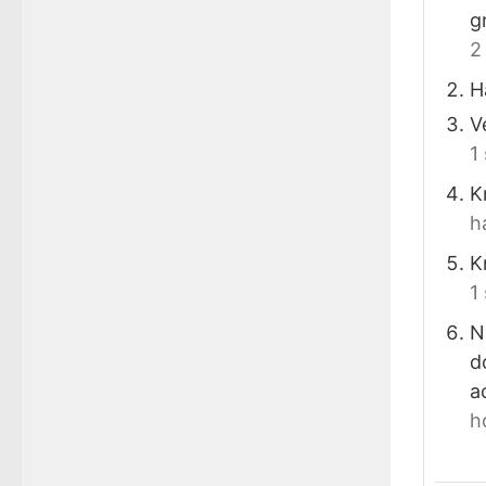
g
2
H
V
1
K
h
K
1
N
d
a
h