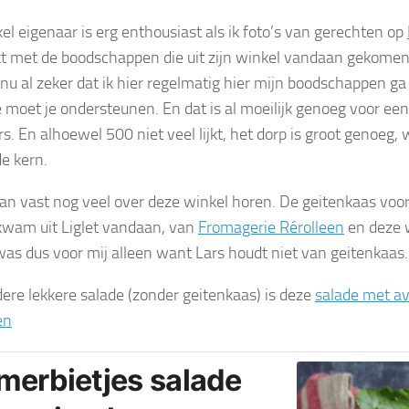
el eigenaar is erg enthousiast als ik foto’s van gerechten op
 met de boodschappen die uit zijn winkel vandaan gekomen 
 nu al zeker dat ik hier regelmatig hier mijn boodschappen g
e moet je ondersteunen. En dat is al moeilijk genoeg voor ee
s. En alhoewel 500 niet veel lijkt, het dorp is groot genoeg,
de kern.
gaan vast nog veel over deze winkel horen. De geitenkaas voo
kwam uit Liglet vandaan, van
Fromagerie Rérolleen
en deze 
was dus voor mij alleen want Lars houdt niet van geitenkaas.
ere lekkere salade (zonder geitenkaas) is deze
salade met a
en
merbietjes salade