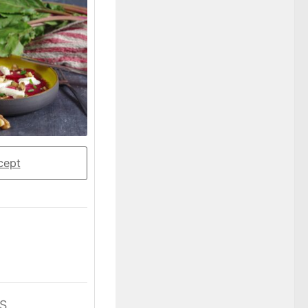
cept
S