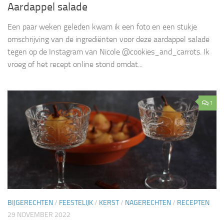
Aardappel salade
Een paar weken geleden kwam ik een foto en een stukje
omschrijving van de ingrediënten voor deze aardappel salade
tegen op de Instagram van Nicole @cookies_and_carrots. Ik
vroeg of het recept online stond omdat...
1
BIJGERECHTEN
/
FEESTELIJK
/
KERST
/
NAGERECHTEN
/
RECEPTEN
29 NOVEMBER 2022