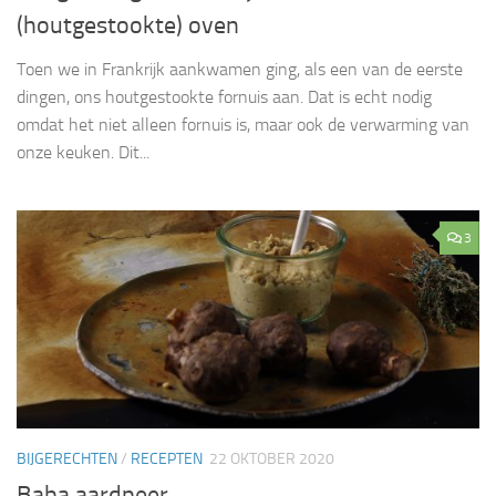
(houtgestookte) oven
Toen we in Frankrijk aankwamen ging, als een van de eerste
dingen, ons houtgestookte fornuis aan. Dat is echt nodig
omdat het niet alleen fornuis is, maar ook de verwarming van
onze keuken. Dit...
3
BIJGERECHTEN
/
RECEPTEN
22 OKTOBER 2020
Baba aardpeer