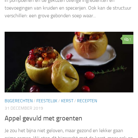
in pompoenen en de gekozen overige ingrediënten en
toevoegingen van kruiden en specerijen. Ook kan de structuur
verschillen: een grove gebonden soep waar...
1
BIJGERECHTEN
/
FEESTELIJK
/
KERST
/
RECEPTEN
31 DECEMBER 2019
Appel gevuld met groenten
Je zou het bijna niet geloven, maar gezond en lekker gaan