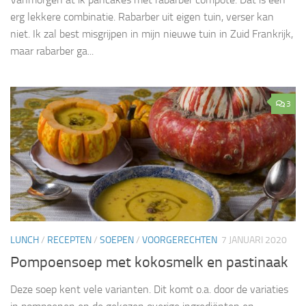
erg lekkere combinatie. Rabarber uit eigen tuin, verser kan
niet. Ik zal best misgrijpen in mijn nieuwe tuin in Zuid Frankrijk,
maar rabarber ga...
3
LUNCH
/
RECEPTEN
/
SOEPEN
/
VOORGERECHTEN
7 JANUARI 2020
Pompoensoep met kokosmelk en pastinaak
Deze soep kent vele varianten. Dit komt o.a. door de variaties