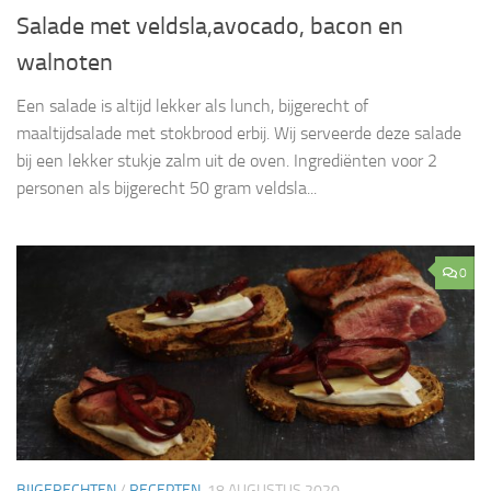
Salade met veldsla,avocado, bacon en
walnoten
Een salade is altijd lekker als lunch, bijgerecht of
maaltijdsalade met stokbrood erbij. Wij serveerde deze salade
bij een lekker stukje zalm uit de oven. Ingrediënten voor 2
personen als bijgerecht 50 gram veldsla...
0
BIJGERECHTEN
/
RECEPTEN
18 AUGUSTUS 2020