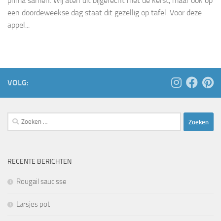
prima samen. Wij aten dit bijgerecht met de kerst, maar ook op
een doordeweekse dag staat dit gezellig op tafel. Voor deze
appel...
VOLG:
Zoeken
naar:
RECENTE BERICHTEN
Rougail saucisse
Larsjes pot