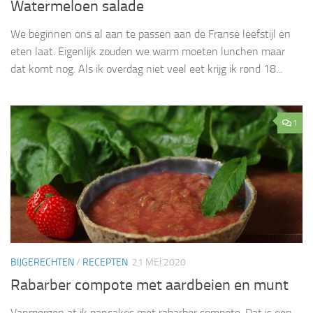
Watermeloen salade
We beginnen ons al aan te passen aan de Franse leefstijl en
eten laat. Eigenlijk zouden we warm moeten lunchen maar
dat komt nog. Als ik overdag niet veel eet krijg ik rond 18...
1
BIJGERECHTEN
/
RECEPTEN
21 MEI 2020
Rabarber compote met aardbeien en munt
Vanmorgen at ik pancakes met rabarber compote. Dat is een