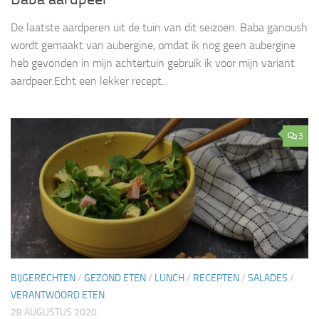
De laatste aardperen uit de tuin van dit seizoen. Baba ganoush
wordt gemaakt van aubergine, omdat ik nog geen aubergine
heb gevonden in mijn achtertuin gebruik ik voor mijn variant
aardpeer.Echt een lekker recept...
3
BIJGERECHTEN
/
GEZOND ETEN
/
LUNCH
/
RECEPTEN
/
SALADES
/
VERANTWOORD ETEN
28 AUGUSTUS 2020