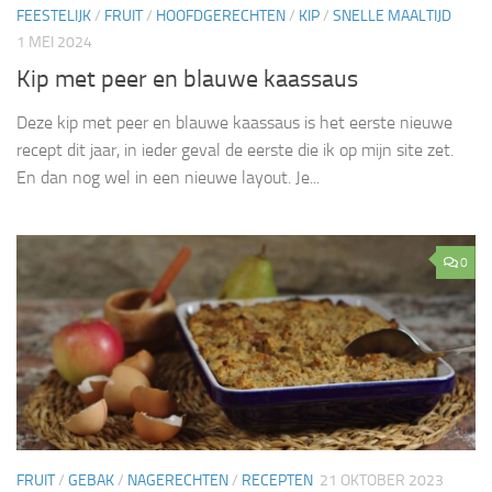
FEESTELIJK
/
FRUIT
/
HOOFDGERECHTEN
/
KIP
/
SNELLE MAALTIJD
1 MEI 2024
Kip met peer en blauwe kaassaus
Deze kip met peer en blauwe kaassaus is het eerste nieuwe
recept dit jaar, in ieder geval de eerste die ik op mijn site zet.
En dan nog wel in een nieuwe layout. Je...
0
FRUIT
/
GEBAK
/
NAGERECHTEN
/
RECEPTEN
21 OKTOBER 2023