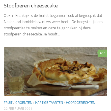
Stoofperen cheesecake
Ook in Frankrijk is de herfst begonnen, ook al begreep ik dat
Nederland inmiddels winters weer heeft. De hoogste tijd om
stoofpeertjes te maken en deze te gebruiken bij deze
stoofperen cheesecake. Je houdt...
1
FRUIT
/
GROENTEN
/
HARTIGE TAARTEN
/
HOOFDGERECHTEN
22 FEBRUARI 2021