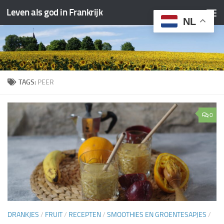
Leven als god in Frankrijk
Doorgaan naar inhoud
NL
TAGS:
PEER
0
DRANKJES
/
FRUIT
/
RECEPTEN
/
SMOOTHIES EN GROENTESAPJES
/