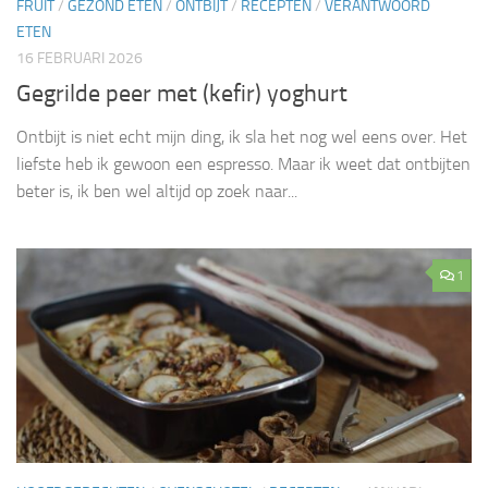
FRUIT
/
GEZOND ETEN
/
ONTBIJT
/
RECEPTEN
/
VERANTWOORD
ETEN
16 FEBRUARI 2026
Gegrilde peer met (kefir) yoghurt
Ontbijt is niet echt mijn ding, ik sla het nog wel eens over. Het
liefste heb ik gewoon een espresso. Maar ik weet dat ontbijten
beter is, ik ben wel altijd op zoek naar...
1