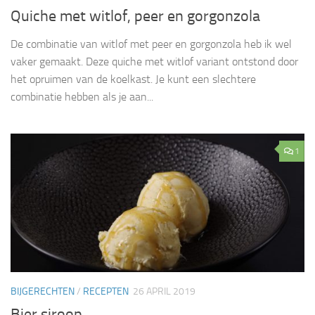
Quiche met witlof, peer en gorgonzola
De combinatie van witlof met peer en gorgonzola heb ik wel
vaker gemaakt. Deze quiche met witlof variant ontstond door
het opruimen van de koelkast. Je kunt een slechtere
combinatie hebben als je aan...
1
BIJGERECHTEN
/
RECEPTEN
26 APRIL 2019
Bier siroop