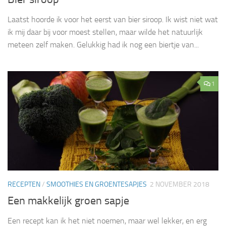
Laatst hoorde ik voor het eerst van bier siroop. Ik wist niet wat
ik mij daar bij voor moest stellen, maar wilde het natuurlijk
meteen zelf maken. Gelukkig had ik nog een biertje van...
1
RECEPTEN
/
SMOOTHIES EN GROENTESAPJES
2 NOVEMBER 2018
Een makkelijk groen sapje
Een recept kan ik het niet noemen, maar wel lekker, en erg